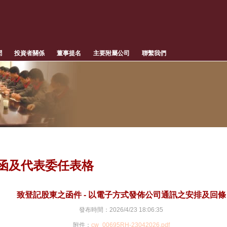
聞
投資者關係
董事提名
主要附屬公司
聯繫我們
函及代表委任表格
致登記股東之函件 - 以電子方式發佈公司通訊之安排及回條
發布時間：2026/4/23 18:06:35
附件：
cw_00695RH-23042026.pdf